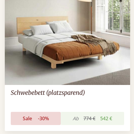
Schwebebett (platzsparend)
Sale
-30%
Ab
774 €
542 €