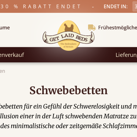
-
 30 % RABATT ENDET
ENDET IN:
äume
Frühestmögliche
enverkauf
Lieferu
en
Schwebebetten
bebetten für ein Gefühl der Schwerelosigkeit und m
lusion einer in der Luft schwebenden Matratze zu 
edes minimalistische oder zeitgemäße Schlafzimme