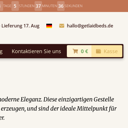
3
5
37
35
TAGE
STUNDEN
MINUTEN
SEKUNDEN
 Lieferung 17. Aug
hallo@getlaidbeds.de
Land auswählen
ng
Kontaktieren Sie uns
0 €
Kasse
oderne Eleganz. Diese einzigartigen Gestelle
erzeugen, und sind der ideale Mittelpunkt für
r.