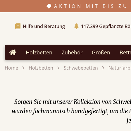
AKTION MIT BIS ZU
Hilfe und Beratung
117.399
Gepflanzte B
Holzbetten
Zubehör
Größen
Bett
Home
Home
Holzbetten
Schwebebetten
Naturfarb
Sorgen Sie mit unserer Kollektion von Schwe
wurden fachmännisch handgefertigt, um die Il
j