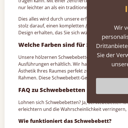
tragen kann. Mit einer zentrierten, soliden Basis, 
nur leichter an als ein traditionelles Bettgestell, so
Dies alles wird durch unsere erfahrenen Handwerke
stolz darauf, einen kompletten
Anpassungsservice
Wir v
Design erhalten, das Sie sich wünschen.
personali
Welche Farben sind für Schwebebetten
Drittanbiete
Sie der Ver
Unsere hölzernen Schwebebetten sind, wie alle un
unser
Ausführungen erhältlich. Wir haben eine große Au
Ästhetik Ihres Raumes perfekt zu ergänzen. Zu d
Rahmen. Diese Schwebebett-Gestelle werden aus h
FAQ zu Schwebebetten
Lohnen sich Schwebebetten? Ja, Schwebebetten lohne
erleichtern und die Wahrscheinlichkeit verringern,
Wie funktioniert das Schwebebett?