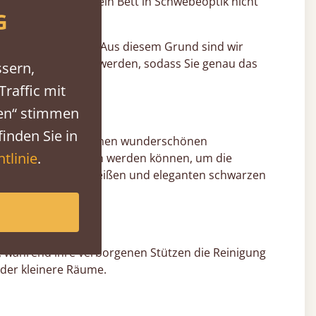
g macht, fühlt sich ein Bett in Schwebeoptik nicht
G
Hingabe herstellen. Aus diesem Grund sind wir
 Weise abgeändert werden, sodass Sie genau das
ssern,
raffic mit
ren“ stimmen
inden Sie in
en
, in 17 verschiedenen wunderschönen
tlinie
.
webebett aufgetragen werden können, um die
beruhigenden warmweißen und eleganten schwarzen
ik, während ihre verborgenen Stützen die Reinigung
oder kleinere Räume.