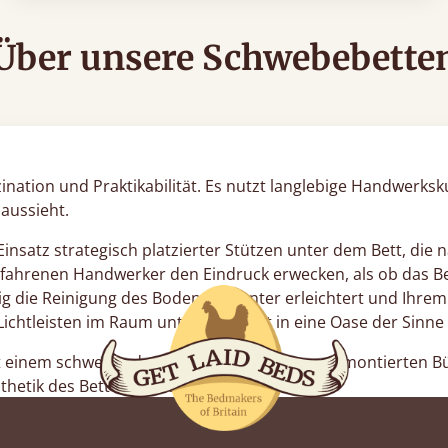
Über unsere Schwebebette
ination und Praktikabilität. Es nutzt langlebige Handwerksk
 aussieht.
insatz strategisch platzierter Stützen unter dem Bett, die
fahrenen Handwerker den Eindruck erwecken, als ob das Bett
itig die Reinigung des Bodens darunter erleichtert und Ih
-Lichtleisten im Raum unter dem Bett in eine Oase der Sinne
t einem schwebenden Regal oder einem wandmontierten Büch
hetik des Bettes zu stören.
chwebendes Bett auch unglaublich langlebig. Tatsächlich ist