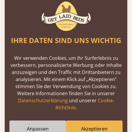
Schwebeoptik nicht nur leichter an als ein
traditionelles Bettgestell, sondern ist auch
stabiler.
Dies alles wird durch unsere erfahrenen
Handwerker ermöglicht, die Ihr
IHRE DATEN SIND UNS WICHTIG
Schwebebettgestell mit Sorgfalt und Hingabe
herstellen. Aus diesem Grund sind wir stolz
darauf, einen kompletten
Anpassungsservice
Wir verwenden Cookies, um Ihr Surferlebnis zu
anzubieten. Jedes Schwebebett kann in jeder
verbessern, personalisierte Werbung oder Inhalte
gewünschten Weise abgeändert werden,
anzuzeigen und den Traffic mit Drittanbietern zu
sodass Sie genau das Design erhalten, das Sie
analysieren. Mit einem Klick auf „Akzeptieren“
sich wünschen.
stimmen Sie der Verwendung von Cookies zu.
Weitere Informationen finden Sie in unserer
Welche Farben sind für
Datenschutzerklärung
und unserer
Cookie-
Schwebebetten erhältlich?
Richtlinie
.
Unsere hölzernen Schwebebetten sind, wie
alle unsere anderen Kollektionen von
Anpassen
Akzeptieren