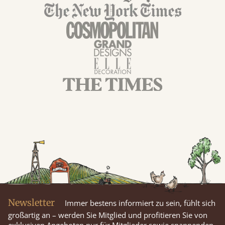
Newsletter
Immer bestens informiert zu sein, fühlt sich
großartig an – werden Sie Mitglied und profitieren Sie von