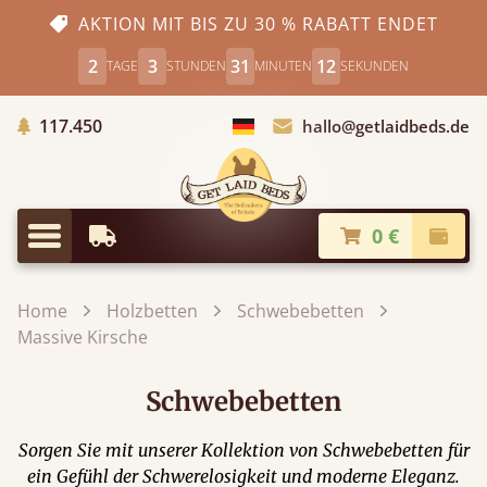
AKTION MIT BIS ZU 30 % RABATT ENDET
2
3
31
11
TAGE
STUNDEN
MINUTEN
SEKUNDEN
Gepflanzte Bäume
117.450
hallo@getlaidbeds.de
Land auswählen
0 €
Frühestmögliche Lieferung
Kasse
Menü
Home
Holzbetten
Schwebebetten
Massive Kirsche
Schwebebetten
Sorgen Sie mit unserer Kollektion von Schwebebetten für
ein Gefühl der Schwerelosigkeit und moderne Eleganz.