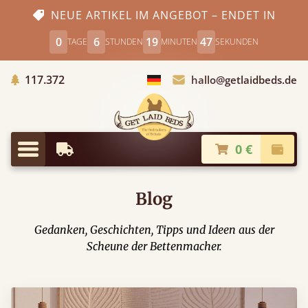
NEUE ARTIKEL IM ANGEBOT – ENDET IN
0
6
19
46
TAGE
STUNDEN
MINUTEN
SEKUNDEN
Gepflanzte Bäume
117.372
hallo@getlaidbeds.de
Land auswählen
0 €
Frühestmögliche Lieferung
Kasse
Menü
Blog
Gedanken, Geschichten, Tipps und Ideen aus der
Scheune der Bettenmacher.