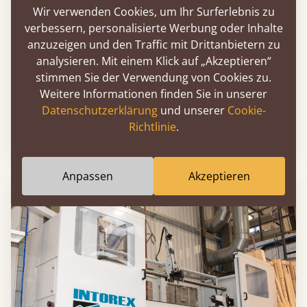
Wir verwenden Cookies, um Ihr Surferlebnis zu
verbessern, personalisierte Werbung oder Inhalte
anzuzeigen und den Traffic mit Drittanbietern zu
analysieren. Mit einem Klick auf „Akzeptieren“
Platzsparende Ideen für das Gästezimmer
stimmen Sie der Verwendung von Cookies zu.
Weitere Informationen finden Sie in unserer
Gästezimmer sind oft kleiner als
Datenschutzerklärung
und unserer
Cookie-
Hauptschlafzimmer, da sie weniger häufig
Richtlinie
.
genutzt werden. Deshalb kann ihre Einrichtung...
Anpassen
Akzeptieren