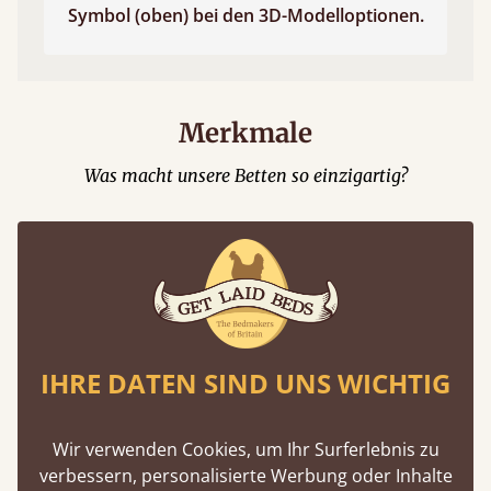
Symbol (oben) bei den 3D-Modelloptionen.
Merkmale
Was macht unsere Betten so einzigartig?
IHRE DATEN SIND UNS WICHTIG
100 % Massivholz
Wir legen größten Wert auf die ausschließliche
Wir verwenden Cookies, um Ihr Surferlebnis zu
Verwendung von Massivholz.
verbessern, personalisierte Werbung oder Inhalte