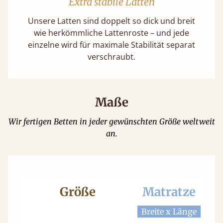
Extra stabile Latten
Unsere Latten sind doppelt so dick und breit
wie herkömmliche Lattenroste – und jede
einzelne wird für maximale Stabilität separat
verschraubt.
Maße
Wir fertigen Betten in jeder gewünschten Größe weltweit
an.
Größe
Matratze
Be
Breite x Länge
Bre