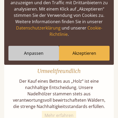
Der Erhalt der natürlichen Qualität und
anzuzeigen und den Traffic mit Drittanbietern zu
Schönheit des Holzes steht für uns klar über
analysieren. Mit einem Klick auf „Akzeptieren“
kurzfristigen Einsparungen – denn echte
stimmen Sie der Verwendung von Cookies zu.
Wertigkeit kennt keine Kompromisse.
Weitere Informationen finden Sie in unserer
Datenschutzerklärung
und unserer
Cookie-
Richtlinie
.
Anpassen
Akzeptieren
Umweltfreundlich
Der Kauf eines Bettes aus „Holz“ ist eine
nachhaltige Entscheidung. Unsere
Nadelhölzer stammen stets aus
verantwortungsvoll bewirtschafteten Wäldern,
die strenge Nachhaltigkeitsstandards erfüllen.
Mehr erfahren