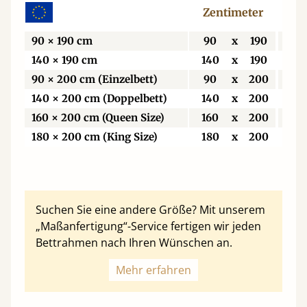
Zentimeter
Z
90 × 190 cm
90
x
190
9
140 × 190 cm
140
x
190
14
90 × 200 cm (Einzelbett)
90
x
200
9
140 × 200 cm (Doppelbett)
140
x
200
14
160 × 200 cm (Queen Size)
160
x
200
16
180 × 200 cm (King Size)
180
x
200
18
Suchen Sie eine andere Größe? Mit unserem
„Maßanfertigung“-Service fertigen wir jeden
Bettrahmen nach Ihren Wünschen an.
Mehr erfahren