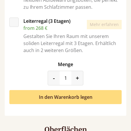
flexiblen Aufbewahrungsboxen, die perfekt
zu Ihrem Schlafzimmer passen.
Leiterregal (3 Etagen)
Mehr erfahren
from 268 €
Gestalten Sie Ihren Raum mit unserem
soliden Leiterregal mit 3 Etagen. Erhältlich
auch in 2 weiteren Größen.
Menge
product_form.decrease
product_form.incr
-
+
In den Warenkorb legen
Oberflächen