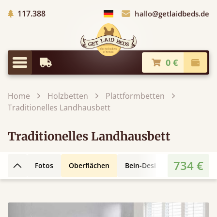
Gepflanzte Bäume
117.388
hallo@getlaidbeds.de
Land auswählen
0 €
Frühestmögliche Lieferung
Kasse
Menü
Home
Holzbetten
Plattformbetten
Traditionelles Landhausbett
Traditionelles Landhausbett
734 €
Fotos
Oberflächen
Bein-Designs
3D-Design
Zurück nach oben