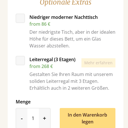
Optionale Extras
Niedriger moderner Nachttisch
from 86 €
Der niedrigste Tisch, aber in der idealen
Höhe für dieses Bett, um ein Glas
Wasser abzstellen.
Leiterregal (3 Etagen)
Mehr erfahren
from 268 €
Gestalten Sie Ihren Raum mit unserem
soliden Leiterregal mit 3 Etagen.
Erhältlich auch in 2 weiteren Größen.
Menge
In den Warenkorb
product_form.decrease
product_form.increase
-
+
legen