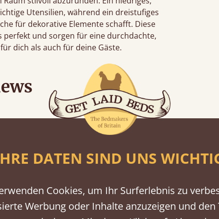
 Raum stilvoll abzurunden. Ein niedriges,
wichtige Utensilien, während ein dreistufiges
che für dekorative Elemente schafft. Diese
 perfekt und sorgen für eine durchdachte,
ür dich als auch für deine Gäste.
iews
“
Great bed - easy to assemble! Delivery was great and able to track items and was
contacted when they were hal
IHRE DATEN SIND UNS WICHTI
Justine Walker
erwenden Cookies, um Ihr Surferlebnis zu verbe
sierte Werbung oder Inhalte anzuzeigen und den T
lächen