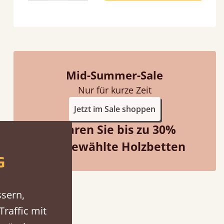
Mid-Summer-Sale
Nur für kurze Zeit
Jetzt im Sale shoppen
Sparen Sie bis zu 30%
f an hour away!
Ausgewählte Holzbetten
G
ssern,
raffic mit