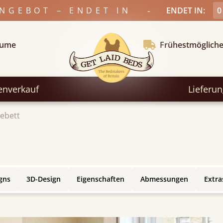
-
ANGEBOT – ENDET IN
ENDET IN:
0
äume
Frühestmögliche
enverkauf
Lieferu
ebett
gns
3D-Design
Eigenschaften
Abmessungen
Extra