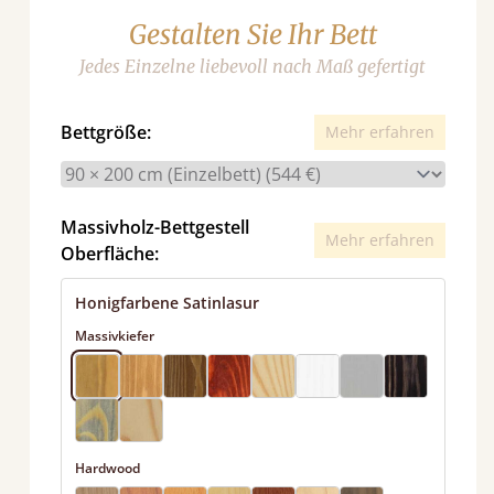
Gestalten Sie Ihr Bett
Jedes Einzelne liebevoll nach Maß gefertigt
Bettgröße:
Mehr erfahren
Massivholz-Bettgestell
Mehr erfahren
Oberfläche:
Honigfarbene Satinlasur
Massivkiefer
Hardwood