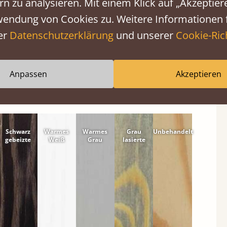
rn zu analysieren. Mit einem Klick auf „Akzeptie
wendung von Cookies zu. Weitere Informationen f
ischen Nadelholz oder Hartholz.
er
Datenschutzerklärung
und unserer
Cookie-Rich
Anpassen
Akzeptieren
 Strukturen ganz natürlich.
Schwarz
Warmes
Warmes
Grau
Unbehandelt
gebeizte
Weiß
Grau
lasierte