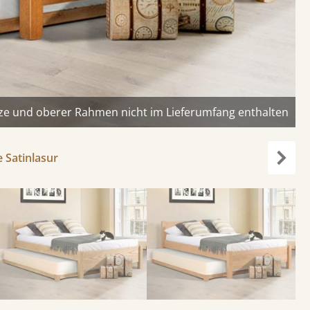
ze und oberer Rahmen nicht im Lieferumfang enthalten
 Satinlasur
Weite