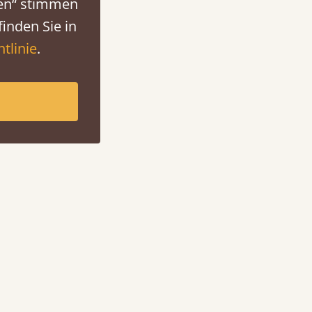
ren“ stimmen
inden Sie in
tlinie
.