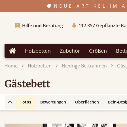
NEUE ARTIKEL IM 
Hilfe und Beratung
117.357
Gepflanzte B
Holzbetten
Zubehör
Größen
Bett
Home
Home
Holzbetten
Niedrige Bettrahmen
Gäst
Gästebett
Fotos
Bewertungen
Oberflächen
Bein-Desi
Zurück nach oben