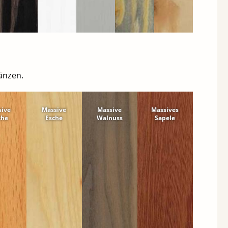
änzen.
sive
Massive
Massive
Massives
che
Esche
Walnuss
Sapele