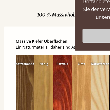
Drittanbiete
Sie der Ver
100 % Massivholz. Wählen Sie zw
unser
Massive Kiefer Oberflächen
Ein Naturmaterial, daher sind Äste und individuelle
Kaffeebohne
Honig
Rotwald
Zimt
Naturfarben