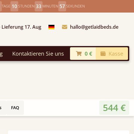
10
33
55
TAGE
STUNDEN
MINUTEN
SEKUNDEN
 Lieferung 17. Aug
hallo@getlaidbeds.de
Land auswählen
ng
Kontaktieren Sie uns
0 €
Kasse
544 €
s
FAQ