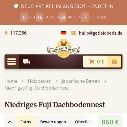
NEUE ARTIKEL IM ANGEBOT – ENDET IN
0
16
20
6
TAGE
STUNDEN
MINUTEN
SEKUNDEN
Gepflanzte Bäume
117.356
hallo@getlaidbeds.de
Land auswählen
0 €
Frühestmögliche Lieferung
Kasse
Menü
Home
Holzbetten
Japanische Betten
Niedriges Fuji Dachbodennest
Niedriges Fuji Dachbodennest
860 €
Fotos
Bewertungen
Oberflächen
3D-Desig
Zurück nach oben