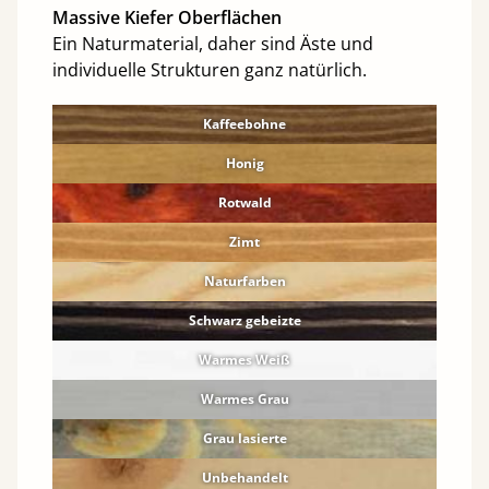
Massive Kiefer Oberflächen
Ein Naturmaterial, daher sind Äste und
individuelle Strukturen ganz natürlich.
Kaffeebohne
Honig
Rotwald
Zimt
Naturfarben
Schwarz gebeizte
Warmes Weiß
Warmes Grau
Grau lasierte
Unbehandelt