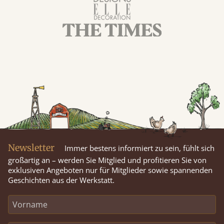
Newsletter
Immer bestens informiert zu sein, fühlt sich
großartig an – werden Sie Mitglied und profitieren Sie von
exklusiven Angeboten nur für Mitglieder sowie spannenden
Geschichten aus der Werkstatt.