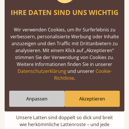
IHRE DATEN SIND UNS WICHTIG
Außergewöhnliche Stabilität
Unsere Betten tragen im Durchschnitt ein
Wir verwenden Cookies, um Ihr Surferlebnis zu
Gewicht von 474 kg – das entspricht dem
verbessern, personalisierte Werbung oder Inhalte
Gewicht von etwa fünf Erwachsenen
anzuzeigen und den Traffic mit Drittanbietern zu
gleichzeitig. Robust, stabil und gebaut, um
analysieren. Mit einem Klick auf „Akzeptieren“
Generationen zu überdauern.
stimmen Sie der Verwendung von Cookies zu.
Weitere Informationen finden Sie in unserer
Datenschutzerklärung
und unserer
Cookie-
Richtlinie
.
Anpassen
Akzeptieren
Extra stabile Latten
Unsere Latten sind doppelt so dick und breit
wie herkömmliche Lattenroste – und jede