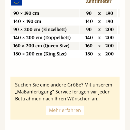
Zentimeter
Z
90 × 190 cm
90
x
190
9
140 × 190 cm
140
x
190
14
90 × 200 cm (Einzelbett)
90
x
200
9
140 × 200 cm (Doppelbett)
140
x
200
14
160 × 200 cm (Queen Size)
160
x
200
16
180 × 200 cm (King Size)
180
x
200
18
Suchen Sie eine andere Größe? Mit unserem
„Maßanfertigung“-Service fertigen wir jeden
Bettrahmen nach Ihren Wünschen an.
Mehr erfahren