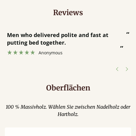
Reviews
“
“
Great bed - easy to assemble! Delivery
was great and able to track items and
”
was contacted when they were half an
”
hour away!
Justine Walker
Oberflächen
100 % Massivholz. Wählen Sie zwischen Nadelholz oder
Hartholz.