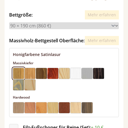
Bettgröße:
Mehr erfahren
Massivholz-Bettgestell Oberfläche:
Mehr erfahren
Honigfarbene Satinlasur
Massivkiefer
Hardwood
Filz-Fußschoner für Beine (Set):
+ 10 €