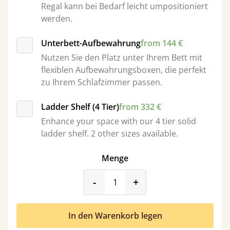
Regal kann bei Bedarf leicht umpositioniert
werden.
Unterbett-Aufbewahrung
from 144 €
Nutzen Sie den Platz unter Ihrem Bett mit
flexiblen Aufbewahrungsboxen, die perfekt
zu Ihrem Schlafzimmer passen.
Ladder Shelf (4 Tier)
from 332 €
Enhance your space with our 4 tier solid
ladder shelf. 2 other sizes available.
Menge
product_form.decrease
product_form.incr
-
+
In den Warenkorb legen