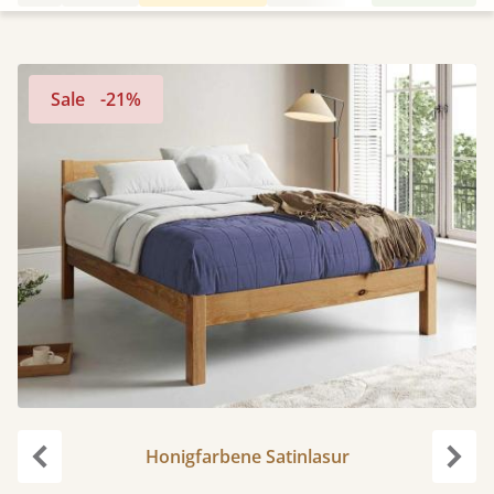
Sale
-21%
Honigfarbene Satinlasur
Zurück
Weit