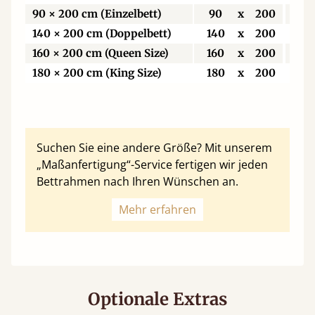
90 × 200 cm (Einzelbett)
90
x
200
9
140 × 200 cm (Doppelbett)
140
x
200
14
160 × 200 cm (Queen Size)
160
x
200
16
180 × 200 cm (King Size)
180
x
200
18
Suchen Sie eine andere Größe? Mit unserem
„Maßanfertigung“-Service fertigen wir jeden
Bettrahmen nach Ihren Wünschen an.
Mehr erfahren
Optionale Extras