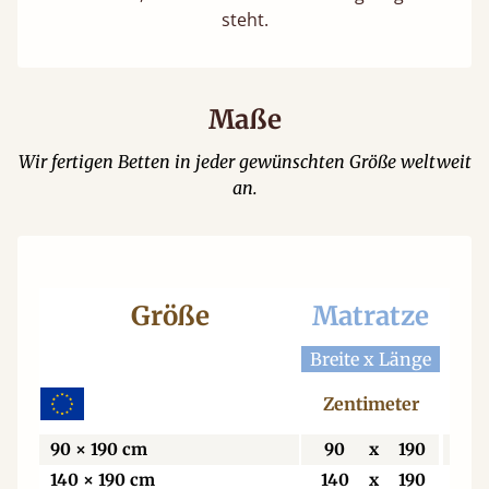
steht.
Maße
Wir fertigen Betten in jeder gewünschten Größe weltweit
an.
Größe
Matratze
Be
Breite x Länge
Bre
Zentimeter
Z
90 × 190 cm
90
x
190
9
140 × 190 cm
140
x
190
14