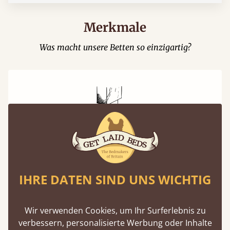
Merkmale
Was macht unsere Betten so einzigartig?
Zapfen- und Lochverbindungen
Eine Zimmermannstechnik, die bereits um
IHRE DATEN SIND UNS WICHTIG
2500 v. Chr. eingesetzt wurde – ein bewährtes
Verfahren, das für Stabilität und Langlebigkeit
Wir verwenden Cookies, um Ihr Surferlebnis zu
steht.
verbessern, personalisierte Werbung oder Inhalte