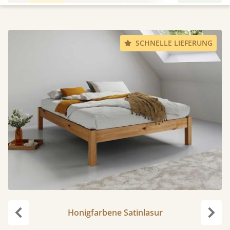
SCHNELLE LIEFERUNG
Honigfarbene Satinlasur
Zurück
Weit