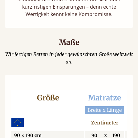
kurzfristigen Einsparungen – denn echte
Wertigkeit kennt keine Kompromisse.
Maße
Wir fertigen Betten in jeder gewünschten Größe weltweit
an.
Größe
Matratze
Be
Breite x Länge
Bre
Zentimeter
Z
90 × 190 cm
90
x
190
9