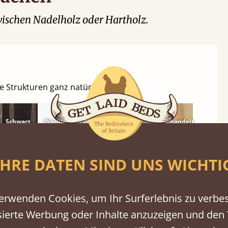
ischen Nadelholz oder Hartholz.
e Strukturen ganz natürlich.
Schwarz
Warmes
Warmes
Grau
Unbehandelt
gebeizte
Weiß
Grau
lasierte
IHRE DATEN SIND UNS WICHTI
erwenden Cookies, um Ihr Surferlebnis zu verbe
sierte Werbung oder Inhalte anzuzeigen und den T