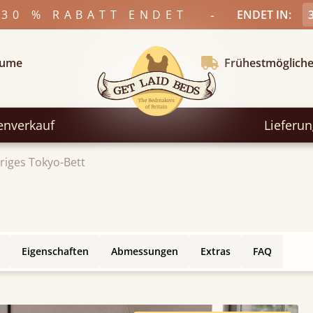
-
 30 % RABATT ENDET
ENDET IN:
äume
Frühestmögliche
enverkauf
Lieferu
riges Tokyo-Bett
Eigenschaften
Abmessungen
Extras
FAQ