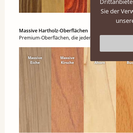
Drittanbiete
Sie der Ver
unser
Massive Hartholz-Oberflächen
Premium-Oberflächen, die jeden Raum perfekt erg
Massive
Massive
Massive
Mas
Eiche
Kirsche
Ahorn
Bu