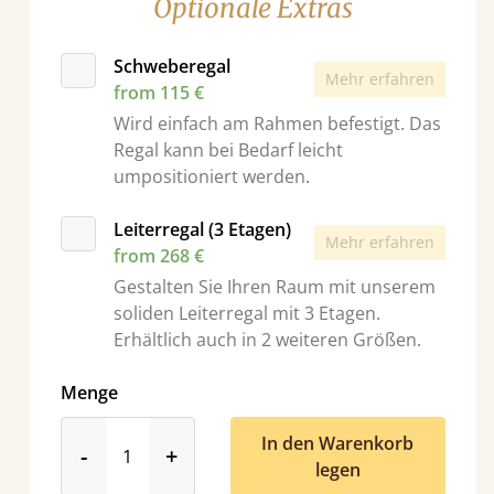
Optionale Extras
Schweberegal
Mehr erfahren
from 115 €
Wird einfach am Rahmen befestigt. Das
Regal kann bei Bedarf leicht
umpositioniert werden.
Leiterregal (3 Etagen)
Mehr erfahren
from 268 €
Gestalten Sie Ihren Raum mit unserem
soliden Leiterregal mit 3 Etagen.
Erhältlich auch in 2 weiteren Größen.
Menge
In den Warenkorb
product_form.decrease
product_form.increase
-
+
legen