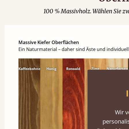
100 % Massivholz. Wählen Sie zw
Massive Kiefer Oberflächen
Ein Naturmaterial – daher sind Äste und individuell
Kaffeebohne
Honig
Rotwald
Zimt
Naturfarben
Wir v
personali