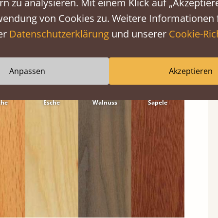
rn zu analysieren. Mit einem Klick auf „Akzeptie
wendung von Cookies zu. Weitere Informationen f
er
Datenschutzerklärung
und unserer
Cookie-Rich
änzen.
Anpassen
Akzeptieren
sive
Massive
Massive
Massives
che
Esche
Walnuss
Sapele