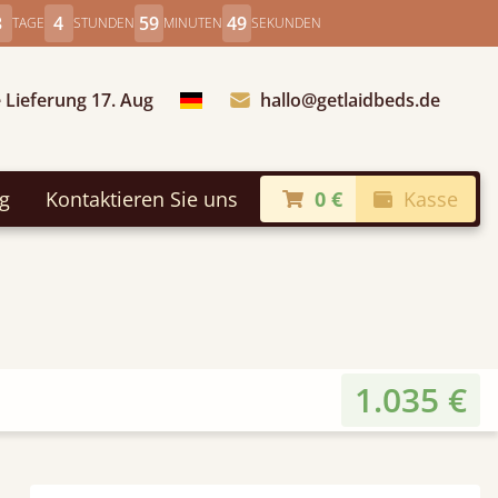
3
4
59
47
TAGE
STUNDEN
MINUTEN
SEKUNDEN
 Lieferung 17. Aug
hallo@getlaidbeds.de
Land auswählen
ng
Kontaktieren Sie uns
0 €
Kasse
1.035 €