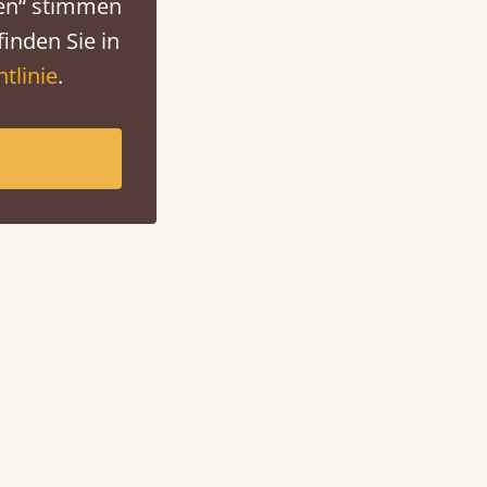
ren“ stimmen
inden Sie in
tlinie
.