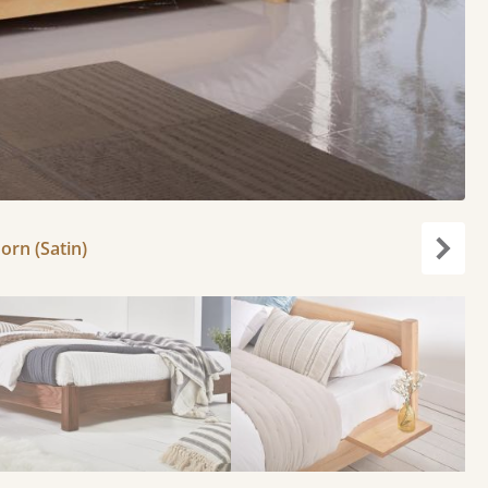
orn (Satin)
Weite