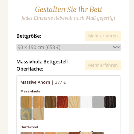
Gestalten Sie Ihr Bett
Jedes Einzelne liebevoll nach Maß gefertigt
Bettgröße:
Mehr erfahren
Massivholz-Bettgestell
Mehr erfahren
Oberfläche:
Massive Ahorn
|
377 €
Massivkiefer
Hardwood