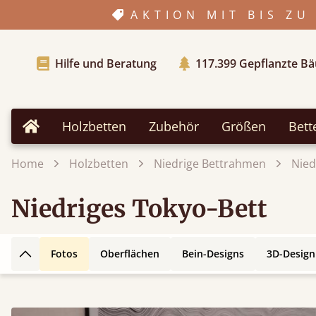
AKTION MIT BIS ZU
Hilfe und Beratung
117.399
Gepflanzte B
Holzbetten
Zubehör
Größen
Bett
Home
Home
Holzbetten
Niedrige Bettrahmen
Nied
Niedriges Tokyo-Bett
Fotos
Oberflächen
Bein-Designs
3D-Design
Zurück nach oben