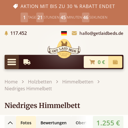
AKTION MIT BIS ZU 30 % RABATT ENDET
1
21
45
45
TAGE
STUNDEN
MINUTEN
SEKUNDEN
Gepflanzte Bäume
117.452
hallo@getlaidbeds.de
Land auswählen
0 €
Frühestmögliche Lieferung
Kasse
Menü
Home
Holzbetten
Himmelbetten
Niedriges Himmelbett
Niedriges Himmelbett
1.255 €
Fotos
Bewertungen
Oberflächen
Bein-Desi
Zurück nach oben